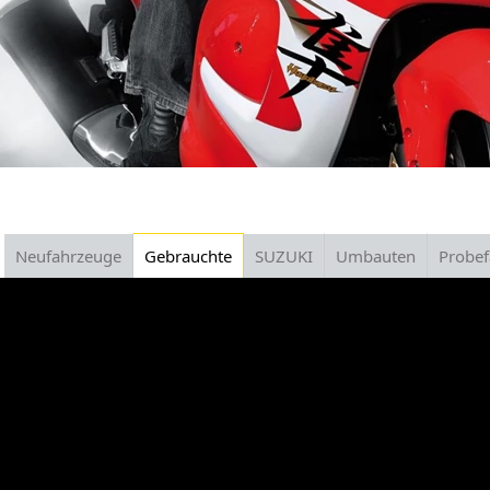
Neufahrzeuge
Gebrauchte
SUZUKI
Umbauten
Probef
Gebrauchte